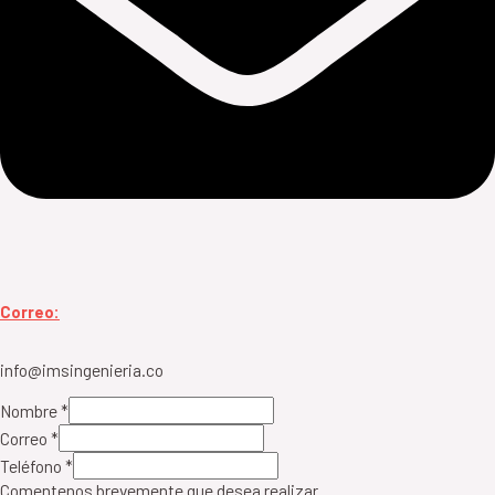
Correo:
info@imsingenieria.co
Nombre
*
Correo
*
Teléfono
*
Comentenos brevemente que desea realizar