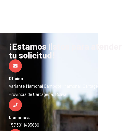
¡Estamos listos para atender
tu solicitud!
Oficina
Variante Mamonal Gambote, Mamonal, Cartagena de Indias,
Provincia de Cartagena, Bolíva
Llamenos:
+57 301 1495689