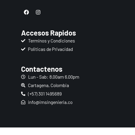
F
I
a
n
c
s
e
t
b
a
Accesos Rapidos
o
g
o
r
Terminos y Condiciones
k
a
Politicas de Privacidad
m
Contactenos
Lun - Sab: 8.00am 6.00pm
Cartagena, Colombia
(+57) 301 1495689
info@imsingenieria.co