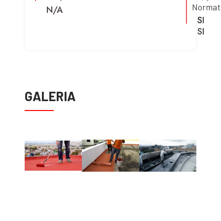
Normat
N/A
SI
SI
SI
GALERIA