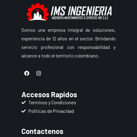
Somos una empresa integral de soluciones,
experiencia de 12 años en el sector. Brindando
servicio profesional con responsabilidad y
alcance a todo el territorio colombiano.
F
I
a
n
c
s
e
t
b
a
Accesos Rapidos
o
g
o
r
Terminos y Condiciones
k
a
Politicas de Privacidad
m
Contactenos