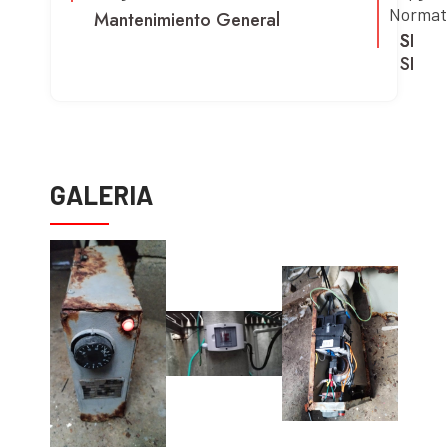
Normat
Mantenimiento General
SI
SI
SI
GALERIA