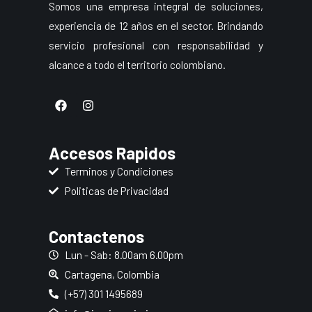
Somos una empresa integral de soluciones,
experiencia de 12 años en el sector. Brindando
servicio profesional con responsabilidad y
alcance a todo el territorio colombiano.
F
I
a
n
c
s
e
t
b
a
Accesos Rapidos
o
g
o
r
Terminos y Condiciones
k
a
Politicas de Privacidad
m
Contactenos
Lun - Sab: 8.00am 6.00pm
Cartagena, Colombia
(+57) 301 1495689