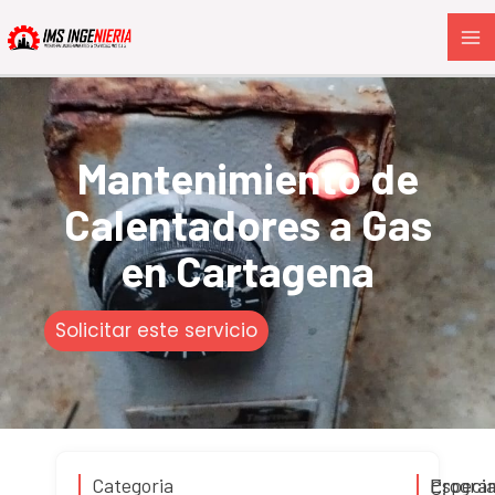
Ir
Ma
al
Me
contenido
Mantenimiento de
Calentadores a Gas
en Cartagena
Solicitar este servicio
Categoria
Progra
Especia
C.