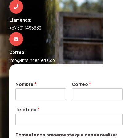
Llamenos:
+57 301 1495689
Correo:
info@imsingenieria.co
Nombre
*
Correo
*
Teléfono
*
Comentenos brevemente que desea realizar