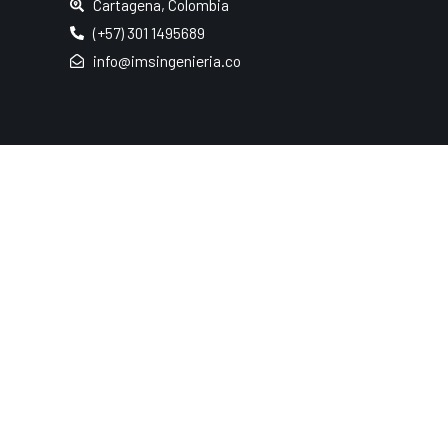
Cartagena, Colombia
(+57) 301 1495689
info@imsingenieria.co