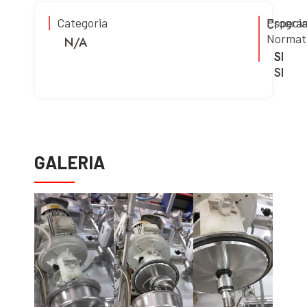
Categoria
Progra
Especia
C.
Normat
N/A
SI
SI
SI
GALERIA