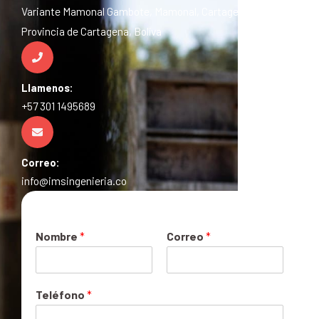
Variante Mamonal Gambote, Mamonal, Cartagena de Indias,
Provincia de Cartagena, Bolíva
Llamenos:
+57 301 1495689
Correo:
info@imsingenieria.co
Nombre
*
Correo
*
Teléfono
*