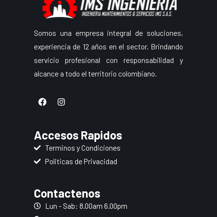
Somos una empresa integral de soluciones,
experiencia de 12 años en el sector. Brindando
servicio profesional con responsabilidad y
alcance a todo el territorio colombiano.
F
I
a
n
c
s
e
t
b
a
Accesos Rapidos
o
g
o
r
Terminos y Condiciones
k
a
Politicas de Privacidad
m
Contactenos
Lun - Sab: 8.00am 6.00pm