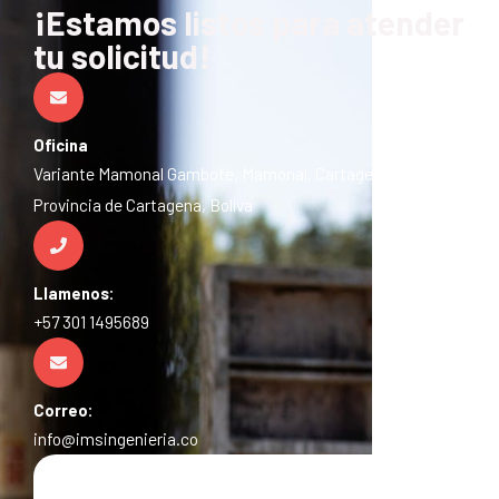
¡Estamos listos para atender
tu solicitud!
Oficina
Variante Mamonal Gambote, Mamonal, Cartagena de Indias,
Provincia de Cartagena, Bolíva
Llamenos:
+57 301 1495689
Correo:
info@imsingenieria.co