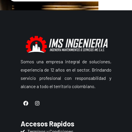
Somos una empresa integral de soluciones,
experiencia de 12 años en el sector. Brindando
servicio profesional con responsabilidad y
alcance a todo el territorio colombiano.
F
I
a
n
c
s
e
t
b
a
Accesos Rapidos
o
g
o
r
Terminos y Condiciones