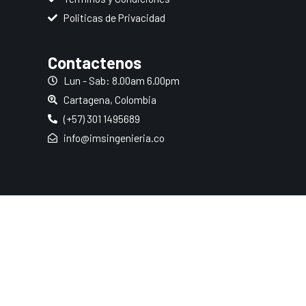
k
a
Politicas de Privacidad
m
Contactenos
Lun - Sab: 8.00am 6.00pm
Cartagena, Colombia
(+57) 301 1495689
info@imsingenieria.co